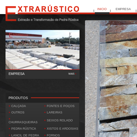
INICIO
EMPRESA
EMPRESA
MAIS
+
A Extrarústico, Lda deu início à sua actividade em 1995,
tendo como principal função a extracç..
PRODUTOS
+
CALÇADA
+
FONTES E POÇOS
+
OUTROS
+
LAREIRAS
+
+
SEIXOS ROLADO
CHURRASQUEIRAS
+
PEDRA RÚSTICA
+
XISTOS E ARDOSIAS
+
LANCIL DE PEDRA
+
FORNOS