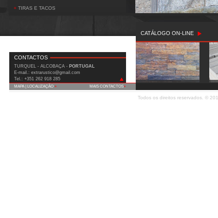
+
TIRAS E TACOS
CATÁLOGO ON-LINE
CONTACTOS
TURQUEL - ALCOBAÇA -
PORTUGAL
E-mail.: extrarustico@gmail.com
Tel.: +351 262 918 285
MAPA | LOCALIZAÇÃO
+
MAIS CONTACTOS
+
IC2 (Est. Nac. 1) Km 90 Covão do Milho
Todos os direitos reservados. © 2
2460-815 Turquel - Alcobaça
Fax: +351 262 919 508
Telm.: +351 935 556 699
E-mail:
extrarustico@gmail.com