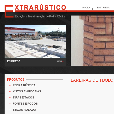
INICIO
EMPRESA
EMPRESA
MAIS
+
A Extrarústico, Lda deu início à sua actividade em 1995,
tendo como principal função a extracç..
PRODUTOS
LAREIRAS DE TIJOLO
PEDRA RÚSTICA
+
XISTOS E ARDOSIAS
+
TIRAS E TACOS
+
FONTES E POÇOS
+
SEIXOS ROLADO
+