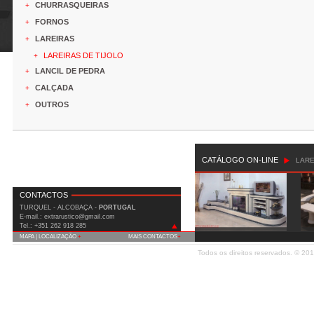
CHURRASQUEIRAS
+
FORNOS
+
LAREIRAS
+
LAREIRAS DE TIJOLO
+
LANCIL DE PEDRA
+
CALÇADA
+
OUTROS
+
CATÁLOGO ON-LINE
LARE
CONTACTOS
TURQUEL - ALCOBAÇA -
PORTUGAL
E-mail.: extrarustico@gmail.com
Tel.: +351 262 918 285
MAPA | LOCALIZAÇÃO
+
MAIS CONTACTOS
+
IC2 (Est. Nac. 1) Km 90 Covão do Milho
Todos os direitos reservados. © 20
2460-815 Turquel - Alcobaça
Fax: +351 262 919 508
Telm.: +351 935 556 699
E-mail:
extrarustico@gmail.com