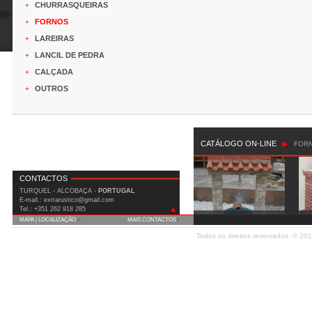
CHURRASQUEIRAS
+
FORNOS
+
LAREIRAS
+
LANCIL DE PEDRA
+
CALÇADA
+
OUTROS
+
CATÁLOGO ON-LINE
FOR
CONTACTOS
TURQUEL - ALCOBAÇA -
PORTUGAL
E-mail.: extrarustico@gmail.com
Tel.: +351 262 918 285
MAPA | LOCALIZAÇÃO
+
MAIS CONTACTOS
+
IC2 (Est. Nac. 1) Km 90 Covão do Milho
Todos os direitos reservados. © 20
2460-815 Turquel - Alcobaça
Fax: +351 262 919 508
Telm.: +351 935 556 699
E-mail:
extrarustico@gmail.com