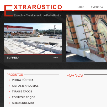
INICIO
EMPRESA
EMPRESA
MAIS
+
A Extrarústico, Lda deu início à sua actividade em 1995,
tendo como principal função a extracç..
PRODUTOS
FORNOS
PEDRA RÚSTICA
+
XISTOS E ARDOSIAS
+
TIRAS E TACOS
+
FONTES E POÇOS
+
SEIXOS ROLADO
+